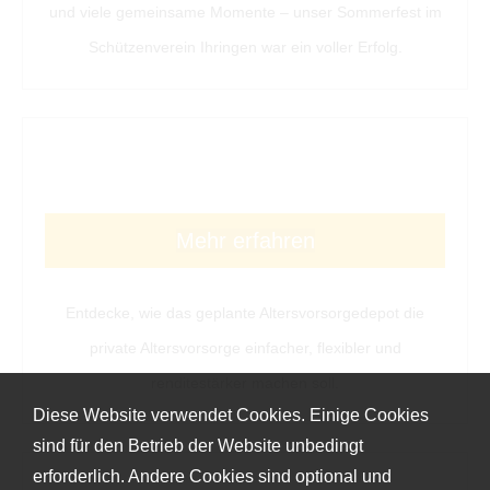
und viele gemeinsame Momente – unser Sommerfest im
Schützenverein Ihringen war ein voller Erfolg.
Mehr erfahren
Entdecke, wie das geplante Alters­vorsorgedepot die
private Alters­vorsorge einfacher, flexibler und
renditestärker machen soll.
Diese Website verwendet Cookies. Einige Cookies
sind für den Betrieb der Website unbedingt
erforderlich. Andere Cookies sind optional und