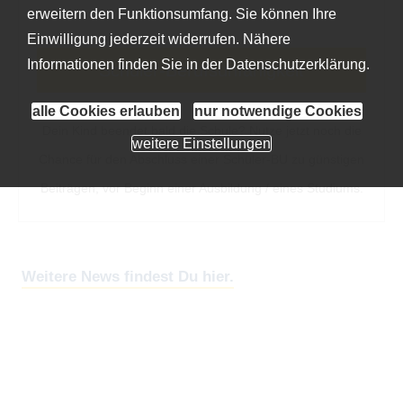
erweitern den Funktionsumfang. Sie können Ihre
Einwilligung jederzeit widerrufen. Nähere
Informationen finden Sie in der
Datenschutzerklärung
.
Schüler-Berufsunfähigkeit
alle Cookies erlauben
nur notwendige Cookies
Dein Kind beendet bald die Schule? Nutze jetzt noch die
weitere Einstellungen
Chance für den Abschluss einer Schüler-BU zu günstigen
Beiträgen, vor Beginn einer Ausbildung / eines Studiums.
Weitere News findest Du hier.