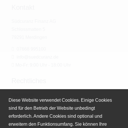
Kontakt
Südcuranz Finanz AG
Schlossmatten 5
79291 Merdingen
07668 995100
info@suedcuranz.de
Mo-Fr: 9:00 Uhr - 18:00 Uhr
Rechtliches
Impressum
Diese Website verwendet Cookies. Einige Cookies
Datenschutz
sind für den Betrieb der Website unbedingt
Erstinformation
erforderlich. Andere Cookies sind optional und
Beschwerden
erweitern den Funktionsumfang. Sie können Ihre
Cookies