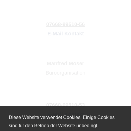
07668-99510-56
E-Mail Kontakt
Manfred Moser
Büroorganisation
07668-99510-53
E-Mail Kontakt
Diese Website verwendet Cookies. Einige Cookies
sind für den Betrieb der Website unbedingt