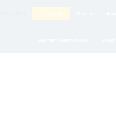
Termin buchen
Über uns
Immo
Investment & Alters­vorsorge
Versic