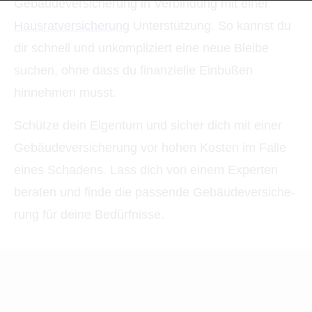
Ge­bäude­ver­si­che­rung in Verbindung mit einer
Haus­rat­ver­si­che­rung
Unterstützung. So kannst du
dir schnell und unkompliziert eine neue Bleibe
suchen, ohne dass du finanzielle Einbußen
hinnehmen musst.
Schütze dein Eigentum und sicher dich mit einer
Ge­bäude­ver­si­che­rung vor hohen Kosten im Falle
eines Schadens. Lass dich von einem Experten
beraten und finde die passende Ge­bäude­ver­si­che­
rung für deine Bedürfnisse.