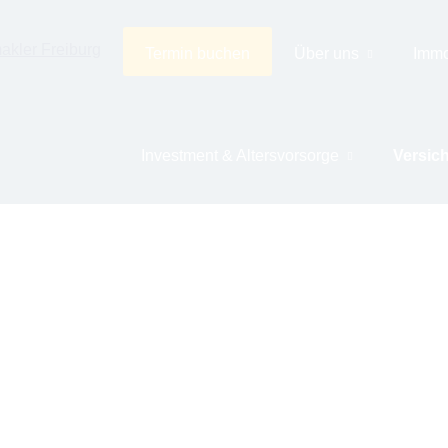
Termin buchen
Über uns
Immo
Investment & Alters­vorsorge
Versic