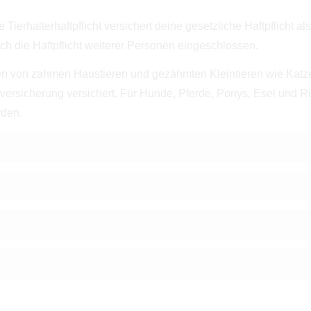
e Tierhalterhaftpflicht versichert deine gesetzliche Haft­pflicht a
ch die Haft­pflicht weiterer Per­sonen eingeschlossen.
üten von zahmen Haustieren und gezähmten Kleintieren wie Katz
htversicherung versichert. Für Hunde, Pferde, Ponys, Esel und 
rden.