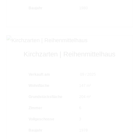
Baujahr
1980
Kirchzarten | Reihenmittelhaus
Verkauft am
09 / 2025
Wohnfläche
147 m²
Grundstücksfläche
204 m²
Zimmer
6
Vollgeschosse
3
Baujahr
1978