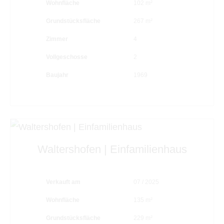
Wohnfläche
102 m²
Grundstücksfläche
267 m²
Zimmer
4
Vollgeschosse
2
Baujahr
1969
Waltershofen | Einfamilienhaus
Verkauft am
07 / 2025
Wohnfläche
135 m²
Grundstücksfläche
229 m²