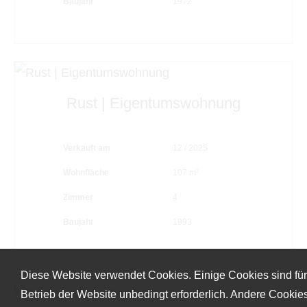
Baujahr
1972
Rust | Eigentumswohnung
Verkauft am
12 / 2025
Wohnfläche
107 m²
Zimmer
4
Baujahr
1993
Diese Website verwendet Cookies. Einige Cookies sind fü
Betrieb der Website unbedingt erforderlich. Andere Cookie