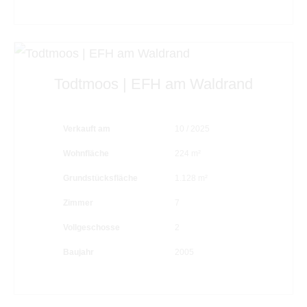
Todtmoos | EFH am Waldrand
Verkauft am
10 / 2025
Wohnfläche
224 m²
Grundstücksfläche
1.128 m²
Zimmer
7
Vollgeschosse
2
Baujahr
2005