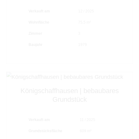
Verkauft am
12 / 2025
Wohnfläche
75,5 m²
Zimmer
3
Baujahr
1979
Königschaffhausen | bebaubares
Grundstück
Verkauft am
11 / 2025
Grundstücksfläche
609 m²