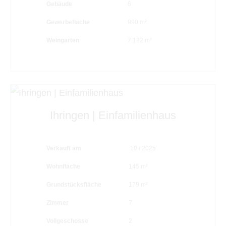
Gebäude
6
Gewerbefläche
990 m²
Weingarten
7.182 m²
Ihringen | Einfamilienhaus
Verkauft am
10 / 2025
Wohnfläche
145 m²
Grundstücksfläche
179 m²
Zimmer
7
Vollgeschosse
2