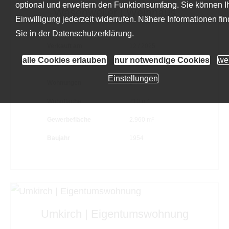
optional und erweitern den Funktionsumfang. Sie können I
Wasenweiler | Weinhaus
Einwilligung jederzeit widerrufen. Nähere Informationen fi
Sie in der
Datenschutzerklärung
.
Verkauft am
12 / 2025
alle Cookies erlauben
nur notwendige Cookies
wei
Grundstückfläche
8.182 m²
Einstellungen
Wohnungen
2
Wohnfläche
210 m²
Gewerbefläche
2.960 m²
Baujahr
1954
Umkirch | Eigentumswohnung