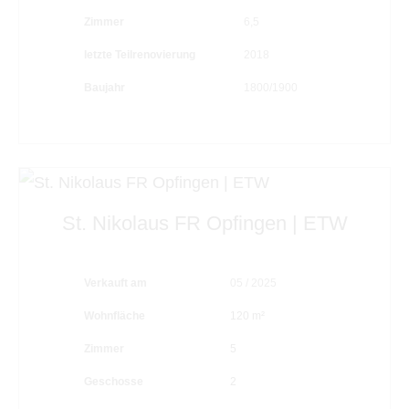
Zimmer
6,5
letzte Teilrenovierung
2018
Baujahr
1800/1900
St. Nikolaus FR Opfingen | ETW
Verkauft am
05 / 2025
Wohnfläche
120 m²
Zimmer
5
Geschosse
2