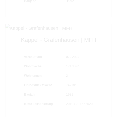
Baujahr
1992
Kappel - Grafenhausen | MFH
Verkauft am
07 / 2024
Wohnfläche
171,3 m²
Wohnungen
2
Grundstücksfläche
742 m²
Baujahr
1982
letzte Teilsanierung
2010 / 2017 / 2020