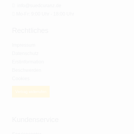
info@suedcuranz.de
Mo-Fr: 9:00 Uhr - 18:00 Uhr
Rechtliches
Impressum
Datenschutz
Erstinformation
Beschwerden
Cookies
Vertrag widerrufen
Kundenservice