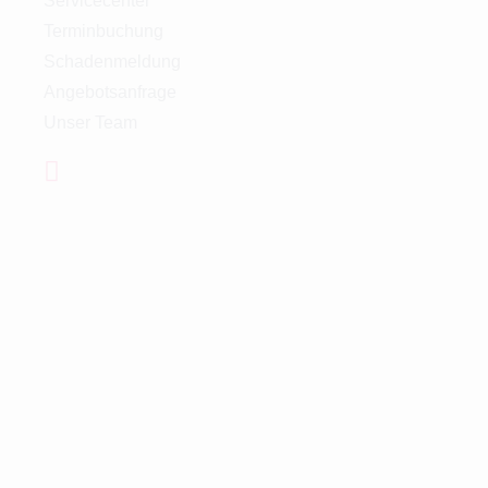
Servicecenter
Terminbuchung
Schadenmeldung
Angebotsanfrage
Unser Team