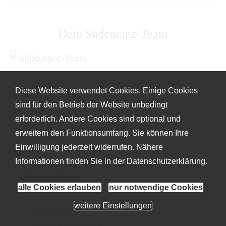
Dein Südcuranz-Team
Diese Website verwendet Cookies. Einige Cookies
sind für den Betrieb der Website unbedingt
erforderlich. Andere Cookies sind optional und
erweitern den Funktionsumfang. Sie können Ihre
Kontakt
Einwilligung jederzeit widerrufen. Nähere
Informationen finden Sie in der
Datenschutzerklärung
.
Südcuranz Finanz AG
Schlossmatten 5
alle Cookies erlauben
nur notwendige Cookies
79291 Merdingen
weitere Einstellungen
07668 995100
info@suedcuranz.de