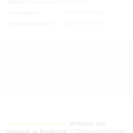
Baujahr/modernisiert
1972/1986
Heizungsart
Ölzentralheizung
Endenergiebedarf
131,1 Kwh (m² a)
>>bereits verkauft>>
Wohnen am
Seepark in Freiburg|
1-Zimmerwohnung