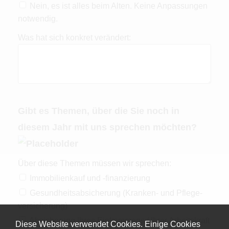
Nein, es ist alles beim Alten. Keine Anpassungen
notwendig.
Was hat sich konkret verändert:
Gibt es Themen, über die Sie noch in
diesem Jahr mit uns sprechen möchten?
Über diese Themen müssen wir sprechen:
Immobilienkauf und -finanzierung
Gesundheitsabsicherung (Kranken- und Pflege­
ver­si­che­rung)
Absicherung Ihres Einkommens / Ihrer Arbeitskraft
Diese Website verwendet Cookies. Einige Cookies