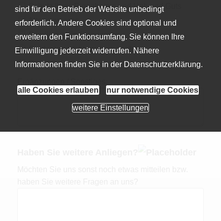
Schutz Ihres Eigenheims und Hab und Guts
sind für den Betrieb der Website unbedingt
Alters­vorsorge
erforderlich. Andere Cookies sind optional und
Familien-/ Kindervorsorge
erweitern den Funktionsumfang. Sie können Ihre
Geldanlage & Vermögensaufbau
Einwilligung jederzeit widerrufen. Nähere
Rechtsschutz
Informationen finden Sie in der
Datenschutzerklärung
.
Ergänzungen / Sonstiges:
alle Cookies erlauben
nur notwendige Cookies
weitere Einstellungen
Haben Sie weitere Anliegen?
Möchten Sie uns sonst noch etwas mitteilen bzw.
haben Sie weitere Fragen an uns?